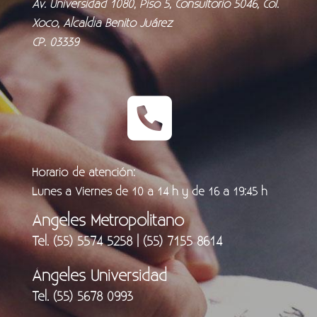
Av. Universidad 1080, Piso 5, Consultorio 5046, Col.
Xoco, Alcaldía Benito Juárez
CP. 03339
Horario de atención:
Lunes a Viernes de 10 a 14 h y de 16 a 19:45 h
Ángeles Metropolitano
Tel. (55) 5574 5258 | (55) 7155 8614
Ángeles Universidad
Tel. (55) 5678 0993