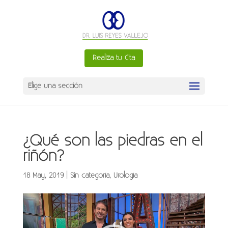
Realiza tu Cita
Elige una sección
¿Qué son las piedras en el
riñón?
18 May, 2019
|
Sin categoría
,
Urología
Reproductor
de
vídeo