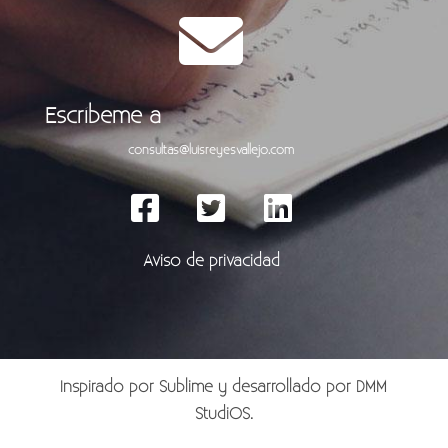
Escríbeme a
consultas@luisreyesvallejo.com
Aviso de privacidad
Inspirado por
Sublime
y desarrollado por
DMM
StudiOS
.