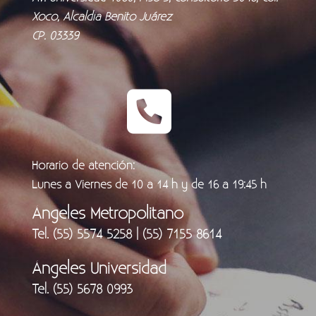
Xoco, Alcaldía Benito Juárez
CP. 03339
Horario de atención:
Lunes a Viernes de 10 a 14 h y de 16 a 19:45 h
Ángeles Metropolitano
Tel. (55) 5574 5258 | (55) 7155 8614
Ángeles Universidad
Tel. (55) 5678 0993