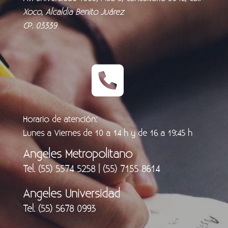
Xoco, Alcaldía Benito Juárez
CP. 03339
Horario de atención:
Lunes a Viernes de 10 a 14 h y de 16 a 19:45 h
Ángeles Metropolitano
Tel. (55) 5574 5258 | (55) 7155 8614
Ángeles Universidad
Tel. (55) 5678 0993